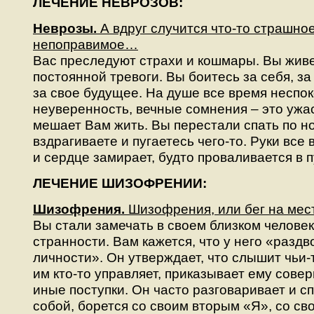
ЛЕЧЕНИЕ НЕВРОЗОВ:
Неврозы.
А вдруг случится что-то страшное
непоправимое…
Вас преследуют страхи и кошмары. Вы живе
постоянной тревоги. Вы боитесь за себя, за
за свое будущее. На душе все время неспо
неуверенность, вечные сомнения – это ужа
мешает Вам жить. Вы перестали спать по н
вздрагиваете и пугаетесь чего-то. Руки все 
и сердце замирает, будто проваливается в 
ЛЕЧЕНИЕ ШИЗОФРЕНИИ:
Шизофрения.
Шизофрения, или бег на ме
Вы стали замечать в своем близком человек
странности. Вам кажется, что у него «разд
личности». Он утверждает, что слышит чьи-т
им кто-то управляет, приказывает ему сове
иные поступки. Он часто разговаривает и с
собой, борется со своим вторым «Я», со св